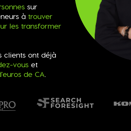
rsonnes
sur
eneurs à
trouver
ur les transformer
s clients ont déjà
dez-vous
et
d'euros de CA
.