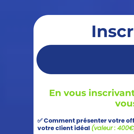
Inscr
En vous inscriva
vou
✅ Comment présenter votre offr
votre client idéal
(valeur : 400€