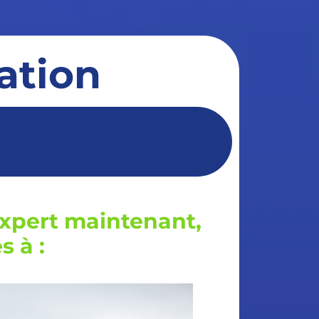
mation
xpert maintenant,
 à :