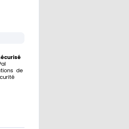
sécurisé
Pal
ations de
curité