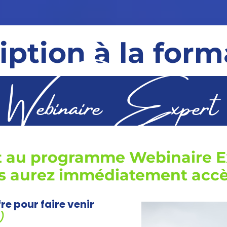
iption à la for
Webinaire Expert
nt au programme Webinaire E
s aurez immédiatement accès
e pour faire venir
)