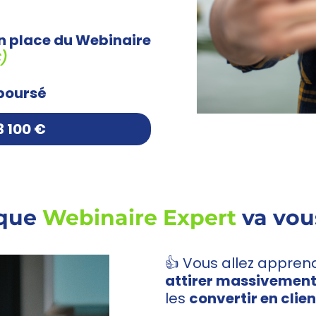
en place du Webinaire
€)
mboursé
3 100 €
 que
Webinaire Expert
va vous
👍 Vous allez appre
attirer massivement
les
convertir en clien