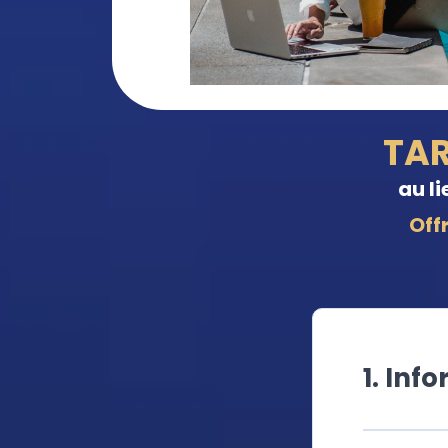
TAR
au li
Off
1. Inf