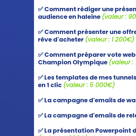
✅ Comment rédiger une présent
audience en haleine
(valeur : 9
✅ Comment présenter une offre
rêve d'acheter
(valeur : 1 200€)
✅ Comment préparer vote webin
Champion Olympique
(valeur :
✅ Les templates de mes tunnels
en 1 clic
(valeur : 5 000€)
✅ La campagne d'emails de 
✅ La campagne d'emails de re
✅ La présentation Powerpoint d