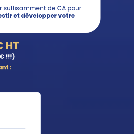
er suffisamment de CA pour
stir et développer votre
€ HT
€ !!!)
nt :