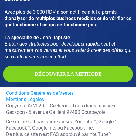
Avec plus de 3 000 RDV à son actif, cela lui a permis
d’analyser de multiples business modèles et de vérifier ce
qui fonctionne et ce qui ne fonctionne pas.
La spécialité de Jean Baptiste :
Etablir des stratégies pour développer rapidement et
massivement vos ventes et vous aider à créer des offres qui
se vendent sans aucun effort.
DÉCOUVRIR LA METHODE
Conditions Générales de Ventes
Mentions Légales
Copyright © 2020 – Geckoon - Tous droits réservés
Geckoon - 5 avenue Galliéni 92400 Courbevoie
Ce site ne fait pas partie du site YouTube™, Google™,
Facebook™, Google Inc. ou Facebook Inc.
De plus, ce site n’est PAS approuvé par YouTube™,