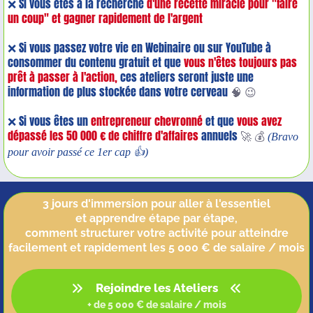
❌ Si vous êtes à la recherche
d'une recette miracle pour "faire
un coup" et gagner rapidement de l'argent
❌ Si vous passez votre vie en Webinaire ou sur YouTube à
consommer du contenu gratuit et que
vous n'êtes toujours pas
prêt à passer à l'action,
ces ateliers seront juste une
information de plus stockée dans votre cerveau
🧠 😉
❌ Si vous êtes un
entrepreneur chevronné
et que
vous avez
dépassé les 50 000 € de chiffre d'affaires
annuels
🚀 💰
(Bravo
pour avoir passé ce 1er cap 👍)
3 jours d'immersion pour aller à l'essentiel
et apprendre étape par étape,
comment structurer votre activité pour atteindre
facilement et rapidement les 5 000 € de salaire / mois
Rejoindre les Ateliers
+ de 5 000 € de salaire / mois