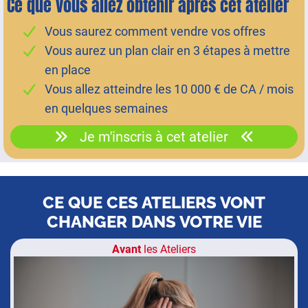
Ce que vous allez obtenir après cet atelier
Vous saurez comment vendre vos offres
Vous aurez un plan clair en 3 étapes à mettre
en place
Vous allez atteindre les 10 000 € de CA / mois
en quelques semaines
Je m'inscris à cet atelier
CE QUE CES ATELIERS VONT
CHANGER DANS VOTRE VIE
Avant
les Ateliers