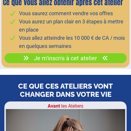
Ce que vous allez obtenir après cet atelier
Vous saurez comment vendre vos offres
Vous aurez un plan clair en 3 étapes à mettre
en place
Vous allez atteindre les 10 000 € de CA / mois
en quelques semaines
Je m'inscris à cet atelier
CE QUE CES ATELIERS VONT
CHANGER DANS VOTRE VIE
Avant
les Ateliers