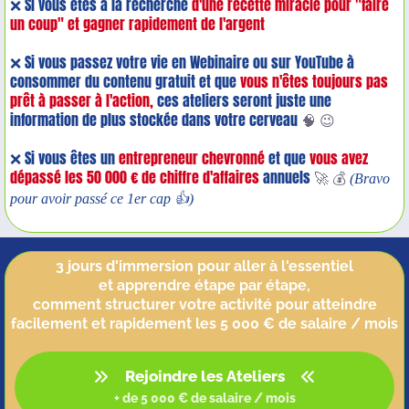
❌ Si vous êtes à la recherche
d'une recette miracle pour "faire
un coup" et gagner rapidement de l'argent
❌ Si vous passez votre vie en Webinaire ou sur YouTube à
consommer du contenu gratuit et que
vous n'êtes toujours pas
prêt à passer à l'action,
ces ateliers seront juste une
information de plus stockée dans votre cerveau
🧠 😉
❌ Si vous êtes un
entrepreneur chevronné
et que
vous avez
dépassé les 50 000 € de chiffre d'affaires
annuels
🚀 💰
(Bravo
pour avoir passé ce 1er cap 👍)
3 jours d'immersion pour aller à l'essentiel
et apprendre étape par étape,
comment structurer votre activité pour atteindre
facilement et rapidement les 5 000 € de salaire / mois
Rejoindre les Ateliers
+ de 5 000 € de salaire / mois