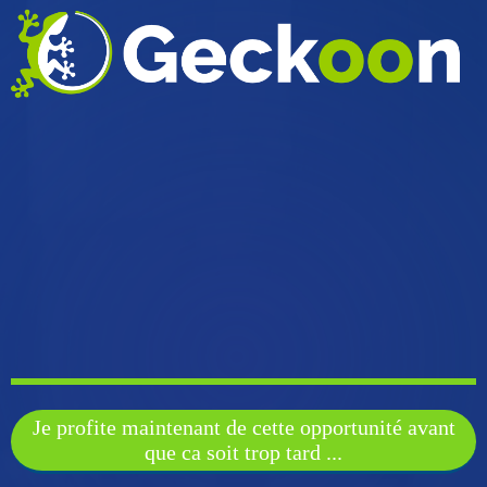
Je profite maintenant de cette opportunité avant
que ca soit trop tard ...