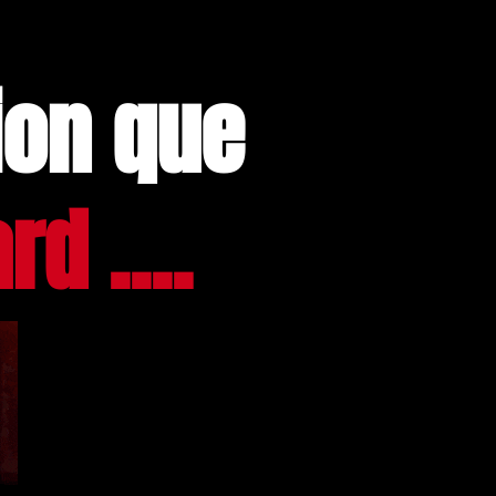
ion que
d ....