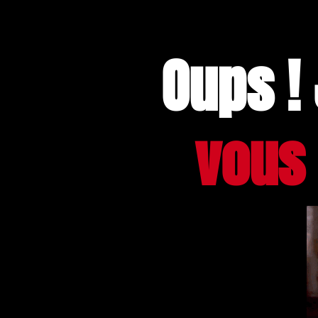
Oups !
vous 