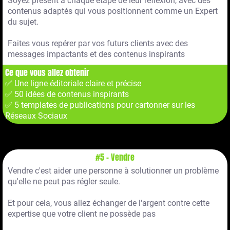
Soyez présent à chaque étape de leur réfléxion, avec des
contenus adaptés qui vous positionnent comme un Expert
du sujet.
Faites vous repérer par vos futurs clients avec des
messages impactants et des contenus inspirants
Ce que vous allez obtenir
✅ Une ligne éditoriale claire et précise
✅ 50 idées de contenus inspirants
✅ 5 templates de publications pour cartonner sur les
Réseaux Sociaux
#5 - Vendre
Vendre c'est aider une personne à solutionner un problème
qu'elle ne peut pas régler seule.
Et pour cela, vous allez échanger de l'argent contre cette
expertise que votre client ne possède pas