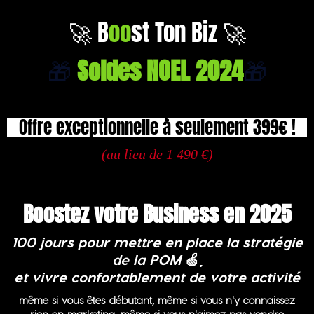
🚀 B
oo
st Ton Biz 🚀
🎁
Soldes NOEL 2024
🎁
Offre exceptionnelle à seulement 399€ !
(au lieu de 1 490 €)
Boostez votre Business en 2025
100 jours pour mettre en place la stratégie
de la POM
🍏,
et vivre confortablement de votre activité
même si vous êtes débutant, même si vous n'y connaissez