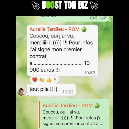
🚀
B
OO
ST TON BIZ
🚀