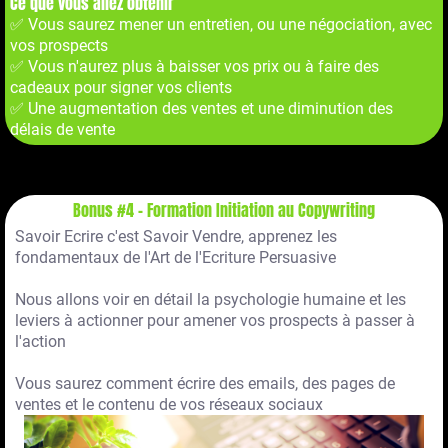
Ce que vous allez obtenir
✅ Vous saurez mener un entretien, ou une négociation, avec
vos prospects
✅ Vous n'aurez plus à baisser vos prix ou à faire des
cadeaux pour signer vos clients
✅ Une augmentation des ventes et une diminution des
délais de vente
Bonus #4 - Formation Initiation au Copywriting
Savoir Ecrire c'est Savoir Vendre, apprenez les
fondamentaux de l'Art de l'Ecriture Persuasive
Nous allons voir en détail la psychologie humaine et les
leviers à actionner pour amener vos prospects à passer à
l'action
Vous saurez comment écrire des emails, des pages de
ventes et le contenu de vos réseaux sociaux