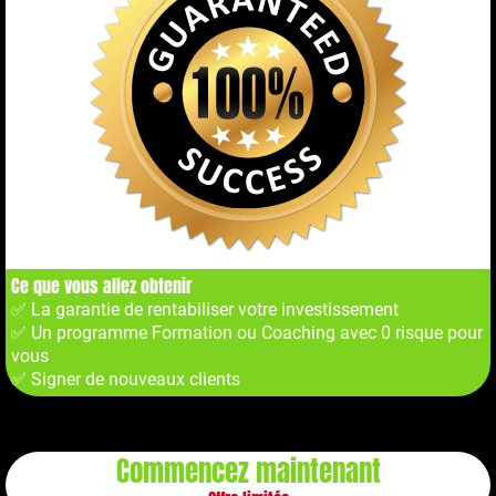
Ce que vous allez obtenir
✅ La garantie de rentabiliser votre investissement
✅ Un programme Formation ou Coaching avec 0 risque pour
vous
✅ Signer de nouveaux clients
Commencez maintenant