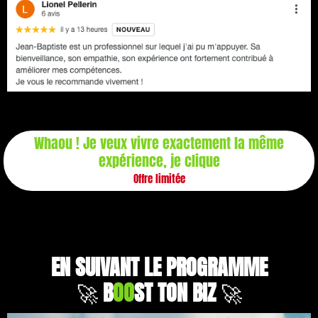
Whaou ! Je veux vivre exactement la même
expérience, je clique
Offre limitée
EN SUIVANT LE PROGRAMME
🚀
B
OO
ST TON BIZ
🚀