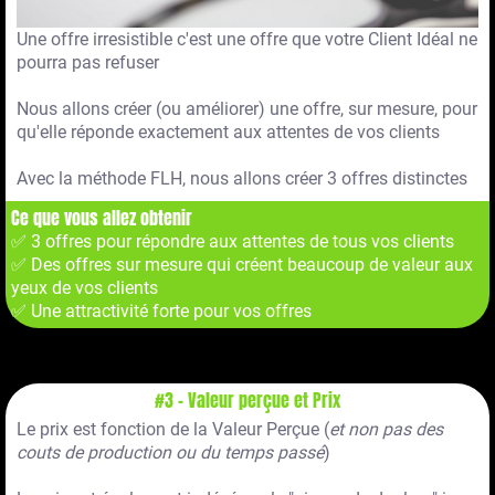
Une offre irresistible c'est une offre que votre Client Idéal ne
pourra pas refuser
Nous allons créer (ou améliorer) une offre, sur mesure, pour
qu'elle réponde exactement aux attentes de vos clients
Avec la méthode FLH, nous allons créer 3 offres distinctes
Ce que vous allez obtenir
✅ 3 offres pour répondre aux attentes de tous vos clients
✅ Des offres sur mesure qui créent beaucoup de valeur aux
yeux de vos clients
✅ Une attractivité forte pour vos offres
#3 - Valeur perçue et Prix
Le prix est fonction de la Valeur Perçue (
et non pas des
couts de production ou du temps passé
)