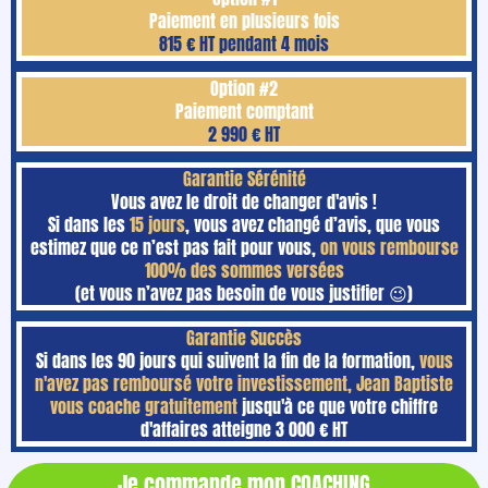
Paiement en plusieurs fois
815 € HT pendant 4 mois
Option #2
Paiement comptant
2 990 € HT
Garantie Sérénité
Vous avez le droit de changer d'avis !
Si dans les
15 jours
, vous avez changé d’avis, que vous
estimez que ce n’est pas fait pour vous,
on vous rembourse
100% des sommes versées
(et vous n’avez pas besoin de vous justifier 😉)
Garantie Succès
Si dans les 90 jours qui suivent la fin de la formation,
vous
n'avez pas remboursé votre investissement, Jean Baptiste
vous coache gratuitement
jusqu'à ce que votre chiffre
d'affaires atteigne 3 000 € HT
Je commande mon COACHING