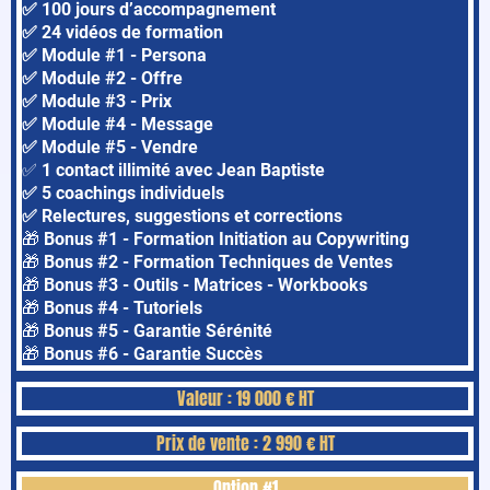
✅ 100 jours d’accompagnement
✅ 24 vidéos de formation
✅ Module #1 - Persona
✅ Module #2 - Offre
✅ Module #3 - Prix
✅ Module #4 - Message
✅ Module #5 - Vendre
✅
1 contact illimité avec Jean Baptiste
✅ 5 coachings individuels
✅ Relectures, suggestions et corrections
🎁
Bonus #1 - Formation Initiation au Copywriting
🎁
Bonus #2 - Formation Techniques de Ventes
🎁
Bonus #3 - Outils - Matrices - Workbooks
🎁
Bonus #4 - Tutoriels
🎁
Bonus #5 - Garantie Sérénité
🎁
Bonus #6 - Garantie Succès
Valeur : 19 000 € HT
Prix de vente : 2 990 € HT
Option #1