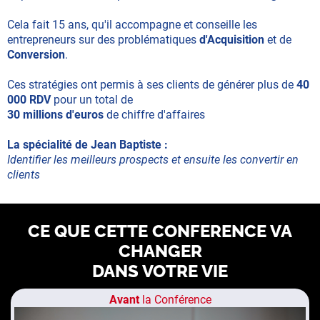
Cela fait 15 ans, qu'il accompagne et conseille les
entrepreneurs sur des problématiques
d'Acquisition
et de
Conversion
.
Ces stratégies ont permis à ses clients de générer plus de
40
000 RDV
pour un total de
30 millions d'euros
de chiffre d'affaires
La spécialité de Jean Baptiste :
Identifier les meilleurs prospects et ensuite les convertir en
clients
CE QUE CETTE CONFERENCE VA
CHANGER
DANS VOTRE VIE
Avant
la Conférence