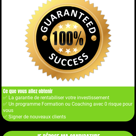
Ce que vous allez obtenir
✅ La garantie de rentabiliser votre investissement
✅ Un programme Formation ou Coaching avec 0 risque pour
vous
✅ Signer de nouveaux clients