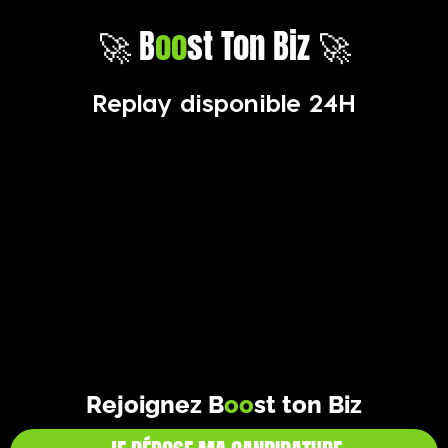
🚀 B
oo
st Ton Biz 🚀
Replay disponible 24H
Rejoignez B
oo
st ton Biz