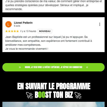
WHAOU, JE VEUX VIVRE LA MÊME EXPÉRIENCE, JE DÉPOSE MA CANDIDATURE
EN SUIVANT LE PROGRAMME
🚀
B
OO
ST TON BIZ
🚀