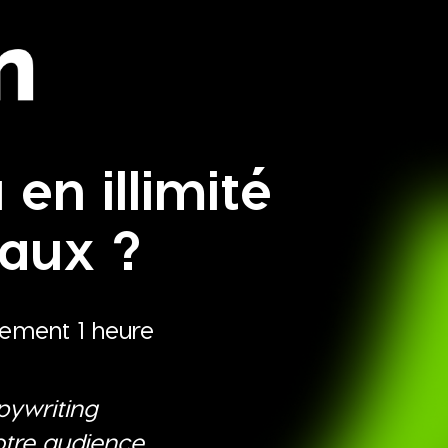
n illimité
iaux ?
lement 1 heure
pywriting
otre audience