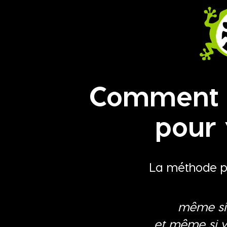
Comment c
pour 
La méthode po
même si 
et même si v